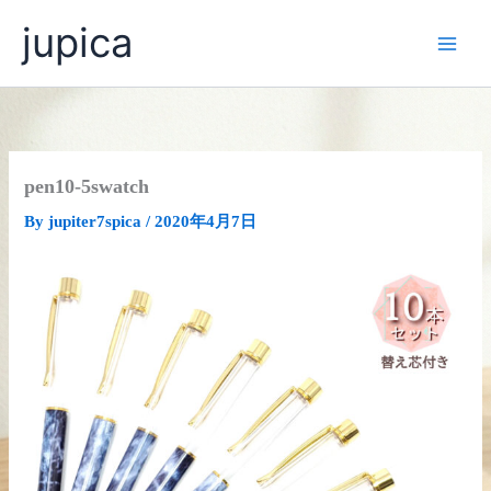
内
jupica
容
を
ス
キ
ッ
プ
pen10-5swatch
By
jupiter7spica
/
2020年4月7日