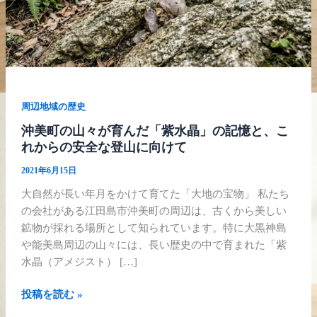
育
ん
だ
「紫
水
晶」
周辺地域の歴史
の
記
沖美町の山々が育んだ「紫水晶」の記憶と、こ
れからの安全な登山に向けて
憶
と、
2021年6月15日
こ
大自然が長い年月をかけて育てた「大地の宝物」 私たち
れ
の会社がある江田島市沖美町の周辺は、古くから美しい
か
鉱物が採れる場所として知られています。特に大黒神島
ら
や能美島周辺の山々には、長い歴史の中で育まれた「紫
の
水晶（アメジスト） […]
安
全
投稿を読む »
な
登