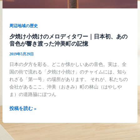
初、
あ
の
周辺地域の歴史
音
色
夕焼け小焼けのメロディタワー｜日本初、あの
が
音色が響き渡った沖美町の記憶
響
2019年5月29日
き
渡
日本の夕方を彩る、どこか懐かしいあの音色。実は、全
っ
国の街で流れる「夕焼け小焼け」のチャイムには、知ら
た
れざる「第一号」の場所があります。 それが、私たちの
沖
会社があるここ、沖美（おきみ）町の林山（はやしや
美
ま）の道路脇にぽつん
町
投稿を読む »
の
記
憶