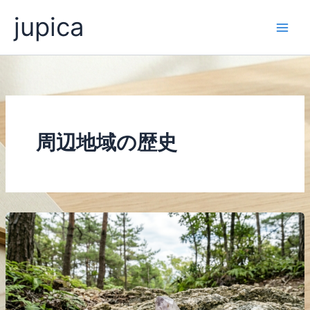
内
jupica
容
を
ス
キ
ッ
プ
周辺地域の歴史
沖
美
町
の
山々
が