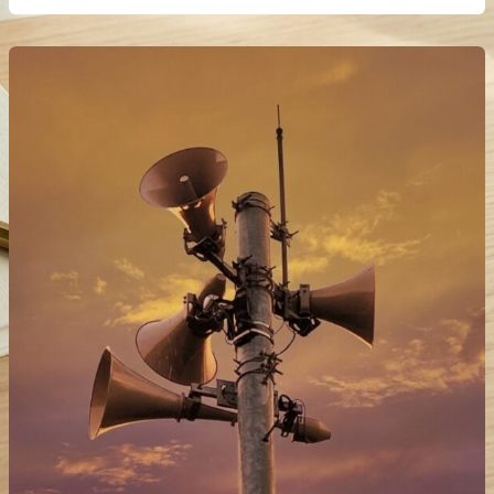
山
に
夕
向
焼
け
け
て
小
焼
け
の
メ
ロ
デ
ィ
タ
ワ
ー
｜
日
本