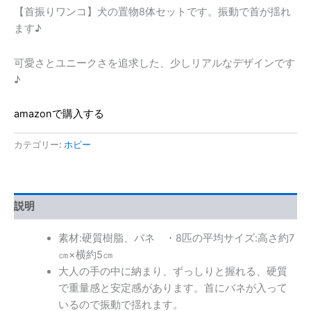
【首振りワンコ】犬の置物8体セットです。振動で首が揺れ
ます♪
可愛さとユニークさを追求した、少しリアルなデザインです
♪
amazonで購入する
カテゴリー:
ホビー
説明
素材:硬質樹脂、バネ ・8匹の平均サイズ:高さ約7
㎝×横約5㎝
大人の手の中に納まり、ずっしりと握れる、硬質
で重量感と安定感があります。首にバネが入って
いるので振動で揺れます。