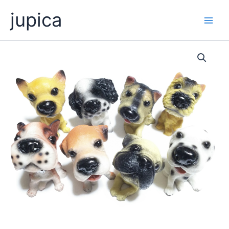
内
jupica
容
を
ス
キ
ッ
プ